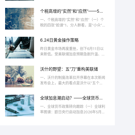
压，现货黄金盘中一度跌破4000美元整
数关口，最终收于40...
个税高增的“实然”和“应然”——5月
财政数据点评
一、个税高增的“实然”和“应然”（一）个
税的四张“脸谱”1、分人群看，是“小众”税
种，10个人约1个人交2022年，国家税
务...
6.24日黄金操作策略
昨日黄金市场再度重挫，创下6月11日以
来新低。受美联储加息预期急剧升温、美
元指数突破101关口影响，金价跌破4100
美元关键整数关...
沃什的野望：五“刀”重构美联储
一、沃什的制度改革拉开序幕在本次新闻
发布会上，最大的看点是沃什以“五个工
作组”开启制度改革的序幕。沃什宣布成
立五大工作小组（Ta...
全球加息潮启动？——全球货币转
向跟踪第14期
一、全球货币政策转向跟踪（一）全球利
率图谱：欧日央行启动加息2026年5月10
日-6月26日，我们跟踪的全球26个主要
经济体中...