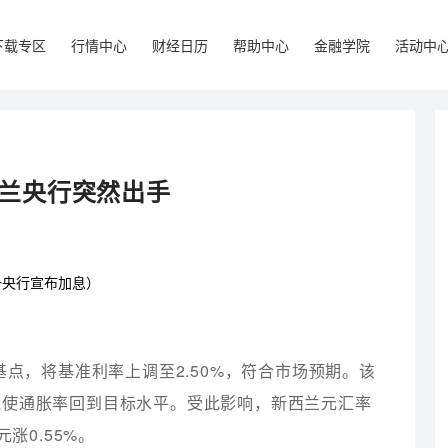
下载专区
行情中心
财经日历
帮助中心
金融学院
活动中
西兰央行突然出手
一央行宣布加息）
基点，将基准利率上调至2.50%，符合市场预期。该
能使通胀率回到目标水平。受此影响，新西兰元汇率
涨0.55%。