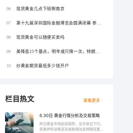
06
现货黄金几点下班啊南京
07
第十九届深圳国际金融博览会圆满闭幕 参展
机构、人次实现双增长
08
现货黄金可以随便买卖吗
09
美降息25个基点，明年或只降一次，特朗
普：力度不够！
10
炒黄金期货最低多少钱开户
栏目热文
查看更多
6.30日 黄金行情分析及交易策略
昨日黄金市场延续弱势，全天单边下行。
受美伊和谈推进及美联储加息预期双重打