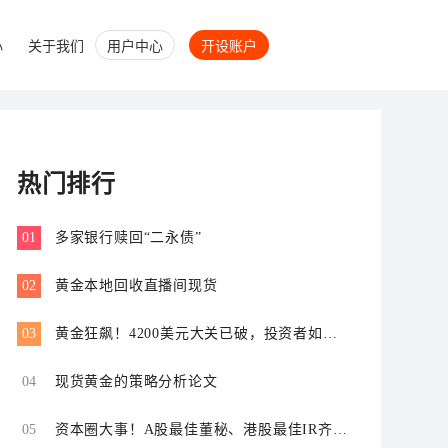
心
关于我们
用户中心
开设账户
热门排行
01
多家银行赎回“二永债”
02
黄金本地回收直播间现货
03
黄金狂飙！4200美元大关已破，投资者如何
应对？
04
现货黄金的策略分析论文
05
资本圈大事！A股最佳董秘、港股最佳IR齐
聚，研判“下一个增长曲线”