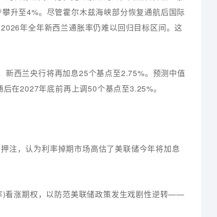
步攀升至4%。尽管霍尔木兹海峡部分恢复通航后国际
2026年全年新西兰通胀率仍难以回归目标区间。这
。
新西兰央行将再加息25个基点至2.75%。预测中值
在2027年底前再上调50个基点至3.25%。
大押注，认为利率掉期市场高估了美联储今年将加息
率)看涨期权，以防范美联储政策发生戏剧性逆转——