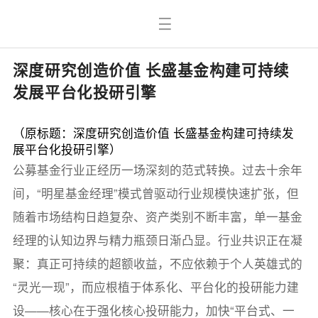
深度研究创造价值 长盛基金构建可持续
发展平台化投研引擎
（原标题：深度研究创造价值 长盛基金构建可持续发
展平台化投研引擎）
公募基金行业正经历一场深刻的范式转换。过去十余年
间，“明星基金经理”模式曾驱动行业规模快速扩张，但
随着市场结构日趋复杂、资产类别不断丰富，单一基金
经理的认知边界与精力瓶颈日渐凸显。行业共识正在凝
聚：真正可持续的超额收益，不应依赖于个人英雄式的
“灵光一现”，而应根植于体系化、平台化的投研能力建
设——核心在于强化核心投研能力，加快“平台式、一