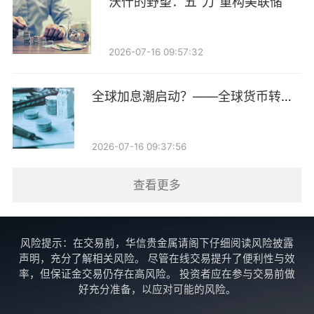
沃什的野望：五“刀”重构美联储
司，本质上是大型企业从“购买保险转移风险”向“主动管
理风险”的转型。
2026-07-16 09:57:32
“对于顺丰这样业务覆盖运输、仓储、航空、供应链和
跨境物流的综合型企业而言，风险具有规模大、链条
全球加息潮启动？——全球货币转向
跟踪第14期
长、类型复杂等特点，传统商业保险在产品匹配、风险
定价和保障稳定性方面存在一定局限。”朱俊生说。
2026-07-16 09:37:56
他认为，设立自保公司，首先有助于提升风险保障的自
查看更多
主性和精准性。企业可以根据自身业务特点设计更符合
实际需求的风险保障方案，降低对市场化保险产品的依
风险提示：在交易前，华信贵金属请阁下仔细阅读风险披露
赖，优化长期风险成本。
声明，充分了解相关风险。 尽管在线交易提升了便利性与效
率，但保证金交易仍存在高风险。 投资者应在参与交易前做
其次，有助于推动风险管理前移。顺丰拥有大量物流运
好充分准备，以应对可能的风险。
营数据，通过自保公司可以进一步整合事故、运输、安