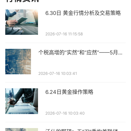
顺丰控股2025年年报以“数智筑链 领航出海”为题，显示
6.30日 黄金行情分析及交易策略
了其出海布局的业务主线。公开资料显示，顺丰成立于
1993年，已成为亚洲最大、全球第四大综合物流服务提
2026-07-16 11:15:58
供商，在《财富》世界500强企业榜单中位列第393位。
2025年，顺丰控股实现营业收入3082亿元，归母净利润
个税高增的“实然”和“应然”——5月财
111亿元，期末总资产2165亿元。
政数据点评
从业务网络看，顺丰国内业务覆盖所有城市，国际快
2026-07-16 10:03:41
递、货代及供应链业务覆盖95个国家和地区，国际小包
业务覆盖200个国家和地区。顺丰控股在2025年年报中
6.24日黄金操作策略
称，展望未来，顺丰将积极拓展全球市场，推动公司业
务可持续健康增长。
2026-07-16 10:03:40
朱俊生向券商中国记者分析，顺丰在香港设立自保公