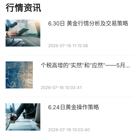
行情资讯
企业公告，有些企业由于债券到期摘牌而终止评级；有
些企业语焉不详，表示该企业“当前业务发展战略调
6.30日 黄金行情分析及交易策略
整”，“经过内部审慎评估和深思熟虑”而终止评级。
部分终止评级企业信用风险升高，被评级机构明示。如
2026-07-16 11:15:58
今年3月31日，大公国际在公告中表示，终止贵阳经济
技术开发区贵合投资发展有限公司主体及相关债项信用
个税高增的“实然”和“应然”——5月财
政数据点评
评级。公告中提到，大公国际关注到，该公司存在票据
持续逾期未解决、被执行人信息和新增重大诉讼判决等
2026-07-16 10:03:41
负面事项，且该公司未提供“19贵合投资债”明确的偿债
资金安排，相关债券兑付存在较大不确定性。
6.24日黄金操作策略
“企业终止评级的原因不能一概而论。”一位在证券公司
2026-07-16 10:03:40
从事债券发行的人士告诉记者，除首次发行债券外，目