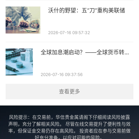
前企业发债并无强制评级要求，企业有动力节约每年开
沃什的野望：五“刀”重构美联储
展评级所需的费用。“当然，也有些企业可能真的出问
题了，通过终止评级进行掩饰。”
2026-07-16 09:57:32
兴业证券固收分析师姜丹认为，发债企业选择终止评级
的原因大致可分为四类：一是主动退出债券市场，降低
全球加息潮启动？——全球货币转向
维护成本；二是规避降级风险，主动终止评级，部分企
跟踪第14期
业基本面持续走弱、债务压力加大且负面舆情较多，预
2026-07-16 09:37:56
判后续评级机构将下调主体评级，因此选择主动终止评
级；三是部分企业可能为了提高评级或规避降级风险而
查看更多
选择更换评级机构；四是不同机构的评级结果趋同，企
业选择终止多余的评级服务。
风险提示：在交易前，华信贵金属请阁下仔细阅读风险披露
声明，充分了解相关风险。 尽管在线交易提升了便利性与效
可能被移出资产池
率，但保证金交易仍存在高风险。 投资者应在参与交易前做
好充分准备，以应对可能的风险。