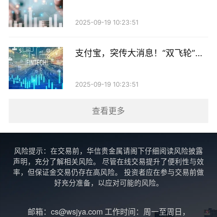
商AI产品持续上新！
示。
2025-09-19 10:23:51
“赎回需要一次性支付本金，对银行当期流动性管理提
出要求。不过大型银行流动性相对充裕，影响可控，中
支付宝，突传大消息！“双飞轮”战
小银行若赎回规模较大，则需要提前筹划资金。”明明
略加速推进
表示。
2025-09-19 10:23:51
从资本充足率和流动性来看，薛洪言表示，赎回操作短
查看更多
期内可能导致银行资本规模下降，若新债发行未能同步
跟进，资本充足率可能面临跌破监管红线的风险。但通
过“赎旧发新”的动态置换，新债可全额计入对应资本层
风险提示：在交易前，华信贵金属请阁下仔细阅读风险披露
声明，充分了解相关风险。 尽管在线交易提升了便利性与效
级，反而能提升资本补充效率。流动性方面，赎回需支
率，但保证金交易仍存在高风险。 投资者应在参与交易前做
付大额现金，可能带来短期压力，但新发债券的资金流
好充分准备，以应对可能的风险。
入可对冲这一影响，长期来看可改善现金流稳定性。
邮箱：cs@wsjya.com 工作时间：周一至周日，