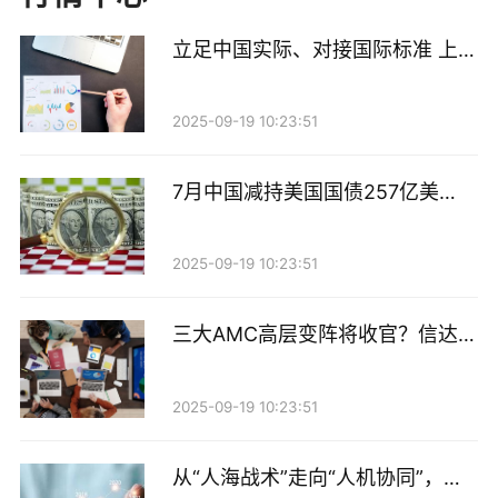
本。二是出于市场声誉考量。赎回旧债往往被市场解读
立足中国实际、对接国际标准 上交
为银行经营稳健、流动性充裕的信号，有助于稳定投资
所构建绿色金融“产品+市场”生态
者信心。三是条款安排。多数“二永债”在发行时约定了
体系
2025-09-19 10:23:51
“五年赎回期”。
“在利率下行背景下，银行赎回高成本旧债并以更低利
7月中国减持美国国债257亿美
率发行新债，可有效降低利息支出，缓解净息差压力。
元，持仓规模创2009年以来新低
同时，新资本管理办法实施后，逆周期资本监管趋严，
2025-09-19 10:23:51
尤其是全球系统重要性银行需满足总损失吸收能力等监
管指标，通过置换旧债能优化资本结构，提升资本工具
三大AMC高层变阵将收官？信达、
东方高管就位，汇金系券商整合预
适配性。此外，二级资本债在存续满五年后进入‘5+5’期
期再升温
限的后五年，其资本计入比例将逐年递减，若不及时赎
2025-09-19 10:23:51
回，旧债对资本充足率的贡献将持续弱化。”苏商银行
特约研究员薛洪言在接受《证券日报》记者采访时表
从“人海战术”走向“人机协同”，券