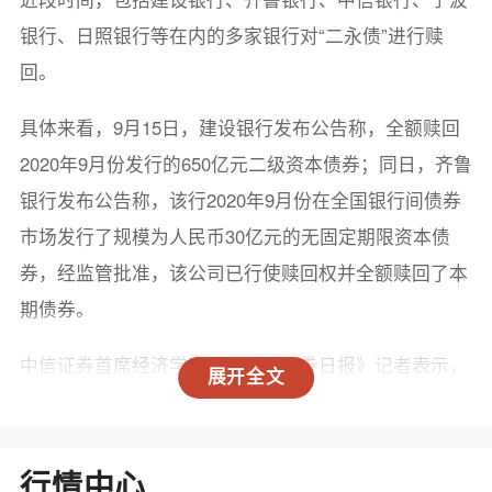
银行、日照银行等在内的多家银行对“二永债”进行赎
回。
具体来看，9月15日，建设银行发布公告称，全额赎回
2020年9月份发行的650亿元二级资本债券；同日，齐鲁
银行发布公告称，该行2020年9月份在全国银行间债券
市场发行了规模为人民币30亿元的无固定期限资本债
券，经监管批准，该公司已行使赎回权并全额赎回了本
期债券。
中信证券首席经济学家明明对《证券日报》记者表示，
展开全文
银行赎回旧债主要有三方面原因，一是降低资本成本。
随着利率水平下行，新发行同类债券的成本可能低于存
量债券，银行选择赎回后再融资，可以降低资本补充成
行情中心