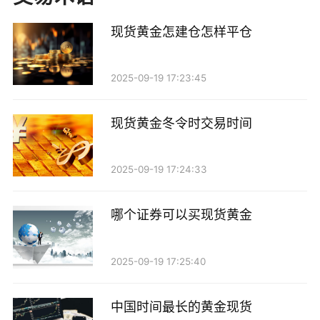
估，确保你了解期货交易的风险。
现货黄金怎建仓怎样平仓
开户的最低资金要求
那么，炒黄金期货最低多少钱开户呢？这个问题的
2025-09-19 17:23:45
答案因公司而异。一般来说，许多期货公司都会设定一
个最低开户金额，通常在1000元到5000元人民币之间。
现货黄金冬令时交易时间
不过，这只是开户的最低要求，实际交易时，你还
2025-09-19 17:24:33
需要考虑保证金的问题。保证金是你需要在账户中存入
的资金，以确保你能够承担交易的风险。黄金期货的保
哪个证券可以买现货黄金
证金比例一般在5%到10%之间，这意味着，如果黄金
期货合约的价值是10万人民币，你需要准备5000到1万
2025-09-19 17:25:40
元作为保证金。
中国时间最长的黄金现货
投资黄金期货的技巧