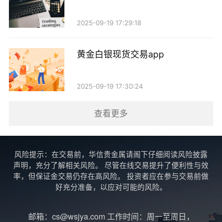
1. 了解市场动态：黄金价格受多种因素影响，包括
2025-09-19 17:29:18
国际经济形势、美元汇率和地缘政治等。保持对市场的
敏感性，可以帮助你做出更明智的决策。 2. 合理分配
黄金白银现货交易app
资金：不要把所有资金都投入到黄金期货中，合理分配
资金，分散风险是明智的选择。
2025-09-19 17:30:24
3. 设定止损：期货交易风险较大，设定止损可以帮
查看更多
助你在市场不利时及时止损，保护你的资金。
总结
风险提示：在交易前，华信贵金属请阁下仔细阅读风险披露
声明，充分了解相关风险。 尽管在线交易提升了便利性与效
炒黄金期货的开户门槛相对较低，通常在1000元到
率，但保证金交易仍存在高风险。 投资者应在参与交易前做
好充分准备，以应对可能的风险。
5000元人民币之间，但实际操作时还需要考虑保证金和
市场风险。对于新手投资者来说，了解市场、合理分配
邮箱：cs@wsjya.com 工作时间：周一至周日，