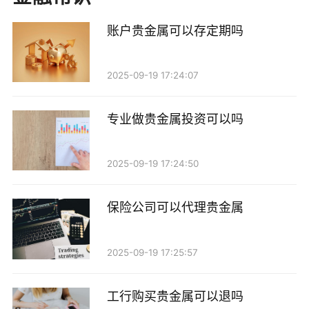
那么，现在的现货黄金市场状况如何呢？根据最近
的市场数据和分析，现货黄金价格在经历了一段时间的
账户贵金属可以存定期吗
波动后，似乎又开始出现上升的趋势。这主要受以下几
个因素影响：
2025-09-19 17:24:07
1. 全球经济复苏乏力：尽管一些国家的经济数据表
专业做贵金属投资可以吗
现不错，但整体来看，复苏的步伐仍然缓慢。投资者对
未来经济形势的担忧，使得黄金成为了一个热门选择。
2025-09-19 17:24:50
2. 通货膨胀压力：全球范围内的通货膨胀持续攀
保险公司可以代理贵金属
升，许多投资者选择黄金来对冲通胀风险。黄金在一定
程度上被视为一种“保值工具”。
2025-09-19 17:25:57
3. 利率政策：各国央行的利率政策也对黄金价格产
生了影响。低利率环境通常有利于黄金的上涨，因为低
工行购买贵金属可以退吗