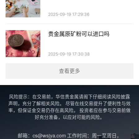
利率意味着持有黄金的机会成本较低。
2025-09-19 17:29:36
投资黄金的注意事项
当然，投资黄金并非没有风险。虽然黄金有着良好
贵金属原矿粉可以进口吗
的保值属性，但价格波动也很大。因此，投资者在考虑
投资黄金时，应该注意以下几点：
2025-09-19 17:30:38
1. 做好市场调研：保持对市场动态的关注，了解影
查看更多
响黄金价格的各类因素。
2. 分散投资：不要把所有资金都投入黄金，可以考
风险提示：在交易前，华信贵金属请阁下仔细阅读风险披露
声明，充分了解相关风险。 尽管在线交易提升了便利性与效
虑将其作为资产组合的一部分，以降低整体风险。
率，但保证金交易仍存在高风险。 投资者应在参与交易前做
好充分准备，以应对可能的风险。
3. 长远考虑：黄金投资通常适合长期持有，短期内
的价格波动不必过于焦虑。
邮箱：cs@wsjya.com 工作时间：周一至周日，