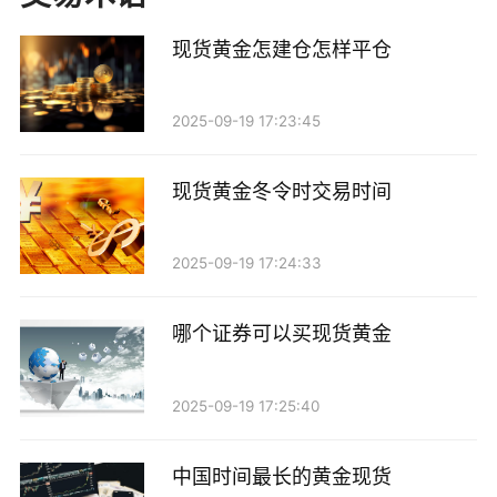
银行或交易平台进行的虚拟交易。
现货黄金怎建仓怎样平仓
无论是哪种方式，关键在于你要判断市场的走势，
选择一个合适的时机买入。
2025-09-19 17:23:45
卖出黄金：把握时机，锁定利润
现货黄金冬令时交易时间
当你成功买入黄金后，最重要的就是找到合适的时
机卖出。继续以上述例子，如果你在金饰价格涨到6000
2025-09-19 17:24:33
元时选择卖出，你就成功实现了盈利。
哪个证券可以买现货黄金
卖出黄金时，有几个小技巧：
2025-09-19 17:25:40
1. 关注市场趋势：通过分析市场信息、经济数据
等，判断黄金价格的走势。 2. 设定目标价格：在买入
中国时间最长的黄金现货
时就设定一个目标价格，当达到这个价格时果断卖出。