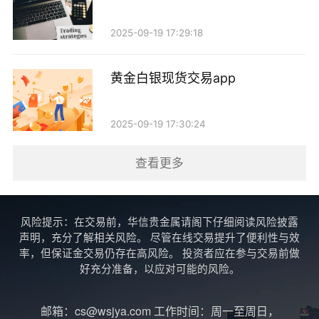
3. 控制风险：设定止损位，一旦价格下跌到某个点位，
2025-09-19 17:29:18
及时止损，避免更大损失。
炒黄金的乐趣与风险
黄金白银现货交易app
炒黄金并不是一件简单的事，除了需要掌握市场动
2025-09-19 17:30:24
态，还需具备一定的分析能力和风险管理意识。价格波
动可能会受到多种因素的影响，比如国际局势、经济数
查看更多
据、央行政策等等。因此，投资者在享受炒黄金带来的
乐趣时，也要时刻保持警惕。
风险提示：在交易前，华信贵金属请阁下仔细阅读风险披露
声明，充分了解相关风险。 尽管在线交易提升了便利性与效
总结
率，但保证金交易仍存在高风险。 投资者应在参与交易前做
好充分准备，以应对可能的风险。
炒黄金的买入和卖出就像是一场精心策划的舞蹈，
既需要时机的把握，也需要技巧的运用。无论你是新手
邮箱：cs@wsjya.com 工作时间：周一至周日，